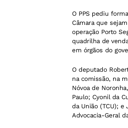
O PPS pediu forma
Câmara que sejam o
operação Porto Seg
quadrilha de venda
em órgãos do gove
O deputado Robert
na comissão, na m
Nóvoa de Noronha,
Paulo; Cyonil da C
da União (TCU); e
Advocacia-Geral d