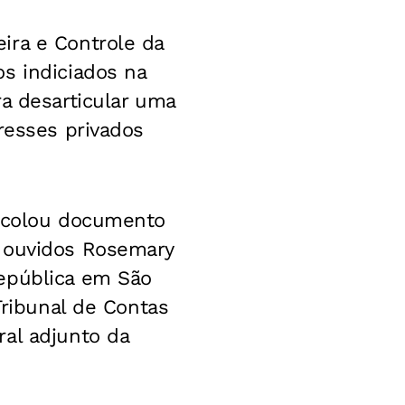
ira e Controle da
s indiciados na
ra desarticular uma
resses privados
tocolou documento
m ouvidos Rosemary
República em São
Tribunal de Contas
ral adjunto da