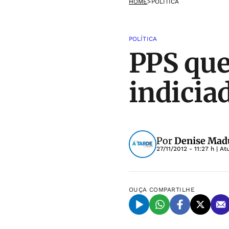
HOME
>
POLÍTICA
POLÍTICA
PPS que
indicia
Por
Denise Madu
27/11/2012 - 11:27 h
| At
OUÇA
COMPARTILHE