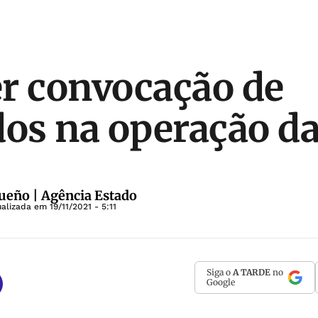
r convocação de
dos na operação d
eño | Agência Estado
ualizada em
19/11/2021 - 5:11
Siga o
A TARDE
no
Google