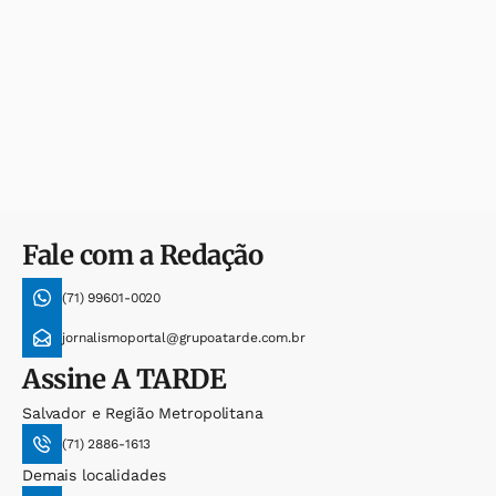
Fale com a Redação
(71) 99601-0020
jornalismoportal@grupoatarde.com.br
Assine
A TARDE
Salvador e Região Metropolitana
(71) 2886-1613
Demais localidades