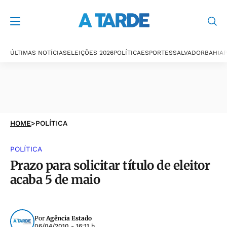
ÚLTIMAS NOTÍCIAS
ELEIÇÕES 2026
POLÍTICA
ESPORTES
SALVADOR
BAHIA
P
HOME
>
POLÍTICA
POLÍTICA
Prazo para solicitar título de eleitor
acaba 5 de maio
Por
Agência Estado
06/04/2010 - 16:11 h