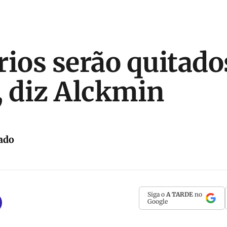
rios serão quitado
, diz Alckmin
ado
Siga o
A TARDE
no
Google