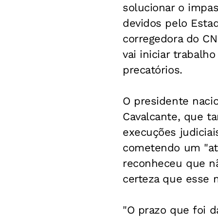
solucionar o impa
devidos pelo Estad
corregedora do CNJ
vai iniciar trabal
precatórios.
O presidente naci
Cavalcante, que t
execuções judiciai
cometendo um "ate
reconheceu que nã
certeza que esse m
"O prazo que foi d