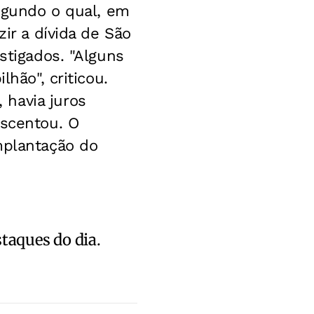
segundo o qual, em
ir a dívida de São
stigados. "Alguns
lhão", criticou.
 havia juros
escentou. O
mplantação do
staques do dia.