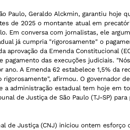
o Paulo, Geraldo Alckmin, garantiu hoje q
ntes de 2025 o montante atual em precatór
lo. Em conversa com jornalistas, ele argu
adual já cumpria "rigorosamente" o pagame
 da aprovação da Emenda Constitucional (E
de pagamento das execuções judiciais. "Nó
r ano. A Emenda 62 estabelece 1,5% da rec
go rigorosamente", afirmou. O governador d
e a administração estadual tem hoje em to
ibunal de Justiça de São Paulo (TJ-SP) par
al de Justiça (CNJ) iniciou ontem esforço 