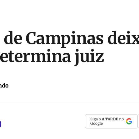
o de Campinas dei
determina juiz
ado
Siga o
A TARDE
no
Google