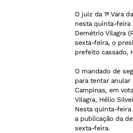
O juiz da 1ª Vara
nesta quinta-feir
Demétrio Vilagra (
sexta-feira, o pr
prefeito cassado, H
O mandado de segu
para tentar anula
Campinas, em vota
Vilagra, Hélio Silv
Nesta quinta-feira
a publicação da dec
sexta-feira.