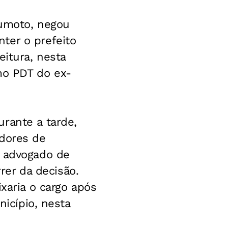
kumoto, negou
ter o prefeito
eitura, nesta
mo PDT do ex-
rante a tarde,
adores de
O advogado de
rrer da decisão.
xaria o cargo após
nicípio, nesta