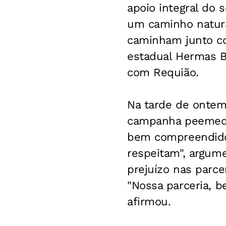
apoio integral do
um caminho natura
caminham junto co
estadual Hermas B
com Requião.
Na tarde de ontem
campanha peemedeb
bem compreendido.
respeitam", argum
prejuízo nas parc
"Nossa parceria, b
afirmou.