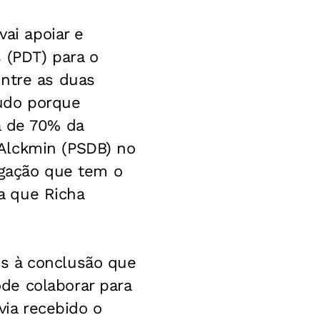
vai apoiar e
 (PDT) para o
entre as duas
udo porque
a de 70% da
Alckmin (PSDB) no
ligação que tem o
a que Richa
s à conclusão que
de colaborar para
avia recebido o