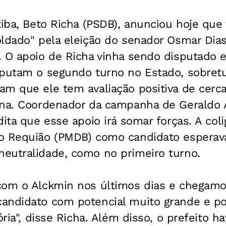
tiba, Beto Richa (PSDB), anunciou hoje que 
ldado" pela eleição do senador Osmar Dias
. O apoio de Richa vinha sendo disputado 
sputam o segundo turno no Estado, sobret
am que ele tem avaliação positiva de cerc
ana. Coordenador da campanha de Geraldo 
dita que esse apoio irá somar forças. A co
o Requião (PMDB) como candidato esperav
eutralidade, como no primeiro turno.
com o Alckmin nos últimos dias e chegamo
andidato com potencial muito grande e po
ória", disse Richa. Além disso, o prefeito h