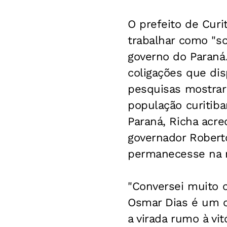
O prefeito de Curi
trabalhar como "so
governo do Paraná
coligações que di
pesquisas mostrar
população curitib
Paraná, Richa acre
governador Robert
permanecesse na n
"Conversei muito 
Osmar Dias é um c
a virada rumo à vit