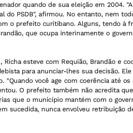
 senador quando de sua eleição em 2004. "A
l do PSDB", afirmou. No entanto, nem tod
m o prefeito curitibano. Alguns, tendo à 
randão, que ocupa interinamente o govern
, Richa esteve com Requião, Brandão e co
ista para anunciar-lhes sua decisão. Ele 
 "Quando você age com coerência até os a
entou. O prefeito também não acredita que
erias que o município mantém com o gover
em sucedida, nunca envolveu retribuição de