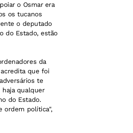
poiar o Osmar era
os os tucanos
frente o deputado
o do Estado, estão
ordenadores da
acredita que foi
dversários te
 haja qualquer
no do Estado.
 ordem política",