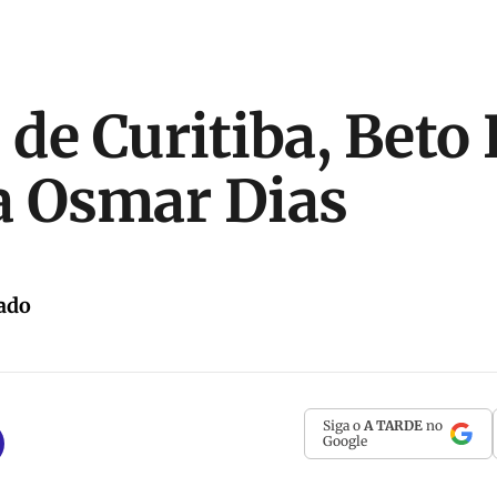
 de Curitiba, Beto
 a Osmar Dias
ado
Siga o
A TARDE
no
Google