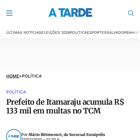
ÚLTIMAS NOTÍCIAS
ELEIÇÕES 2026
POLÍTICA
ESPORTES
SALVADOR
BAHIA
P
HOME
>
POLÍTICA
POLÍTICA
Prefeito de Itamaraju acumula R$
133 mil em multas no TCM
Por
Mário Bittencourt, da Sucursal Eunápolis
27/02/2010 - 12:20 h