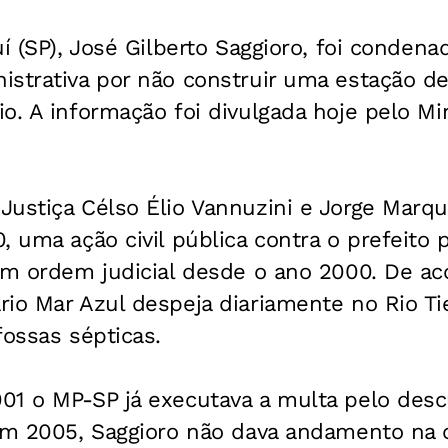
uí (SP), José Gilberto Saggioro, foi condena
istrativa por não construir uma estação d
o. A informação foi divulgada hoje pelo Min
ustiça Célso Élio Vannuzini e Jorge Marqu
, uma ação civil pública contra o prefeito p
em ordem judicial desde o ano 2000. De ac
io Mar Azul despeja diariamente no Rio Ti
fossas sépticas.
01 o MP-SP já executava a multa pelo de
 em 2005, Saggioro não dava andamento na 