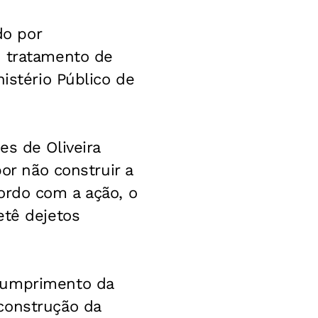
do por
e tratamento de
istério Público de
es de Oliveira
or não construir a
ordo com a ação, o
etê dejetos
scumprimento da
construção da