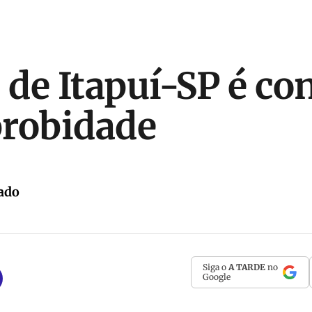
o de Itapuí-SP é c
probidade
ado
Siga o
A TARDE
no
Google