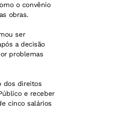
como o convênio
as obras.
rmou ser
após a decisão
 por problemas
 dos direitos
Público e receber
de cinco salários