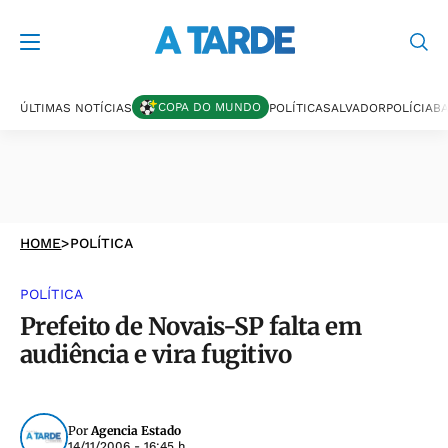
COPA DO MUNDO
ÚLTIMAS NOTÍCIAS
POLÍTICA
SALVADOR
POLÍCIA
BA
HOME
>
POLÍTICA
POLÍTICA
Prefeito de Novais-SP falta em
audiência e vira fugitivo
Por
Agencia Estado
14/11/2006 - 16:45 h