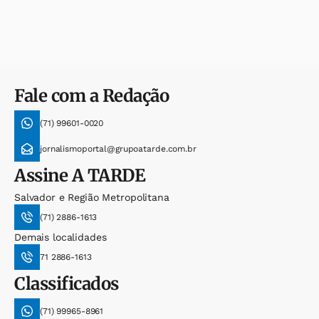
Fale com a Redação
(71) 99601-0020
jornalismoportal@grupoatarde.com.br
Assine
A TARDE
Salvador e Região Metropolitana
(71) 2886-1613
Demais localidades
71 2886-1613
Classificados
(71) 99965-8961