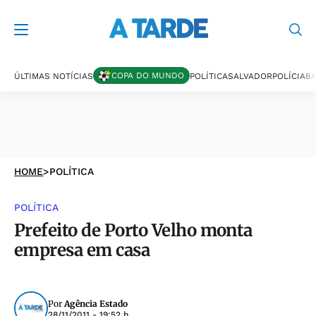
COPA DO MUNDO
ÚLTIMAS NOTÍCIAS
POLÍTICA
SALVADOR
POLÍCIA
BA
HOME
>
POLÍTICA
POLÍTICA
Prefeito de Porto Velho monta
empresa em casa
Por
Agência Estado
28/11/2011 - 19:52 h