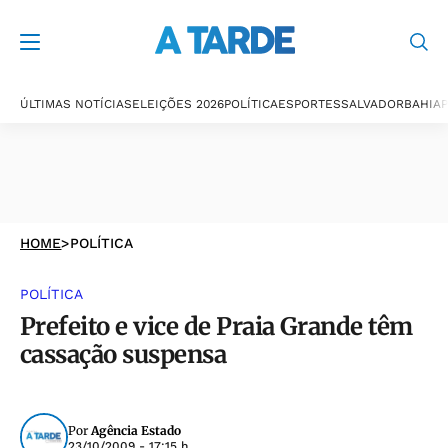
ÚLTIMAS NOTÍCIAS
ELEIÇÕES 2026
POLÍTICA
ESPORTES
SALVADOR
BAHIA
P
HOME
>
POLÍTICA
POLÍTICA
Prefeito e vice de Praia Grande têm
cassação suspensa
Por
Agência Estado
23/10/2009 - 17:15 h