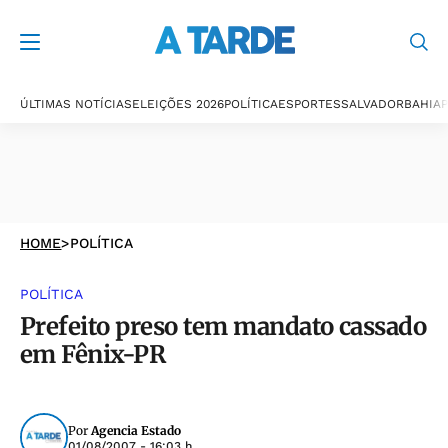
ÚLTIMAS NOTÍCIAS
ELEIÇÕES 2026
POLÍTICA
ESPORTES
SALVADOR
BAHIA
P
HOME
>
POLÍTICA
POLÍTICA
Prefeito preso tem mandato cassado
em Fênix-PR
Por
Agencia Estado
01/08/2007 - 16:03 h