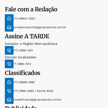
Fale com a Redação
(71) 99601-0020
jornalismoportal@grupoatarde.com.br
Assine
A TARDE
Salvador e Região Metropolitana
(71) 2886-1613
Demais localidades
71 2886-1613
Classificados
(71) 99965-8961
(71) 2886-2683 / Ramal 8526
classificados@grupoatarde.com.br