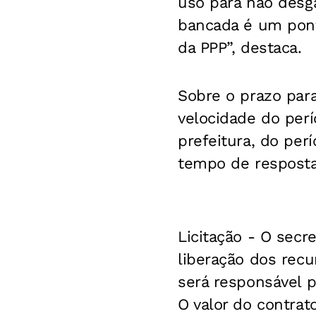
uso para não desg
bancada é um ponto
da PPP”, destaca.
Sobre o prazo para
velocidade do per
prefeitura, do per
tempo de resposta
Licitação -
O secre
liberação dos recu
será responsável p
O valor do contra