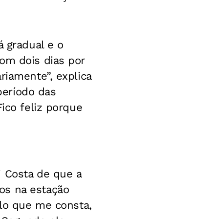
á gradual e o
om dois dias por
riamente”, explica
período das
ico feliz porque
i Costa de que a
os na estação
elo que me consta,