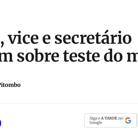
, vice e secretário
m sobre teste do 
Pitombo
Siga o
A TARDE
no
Google