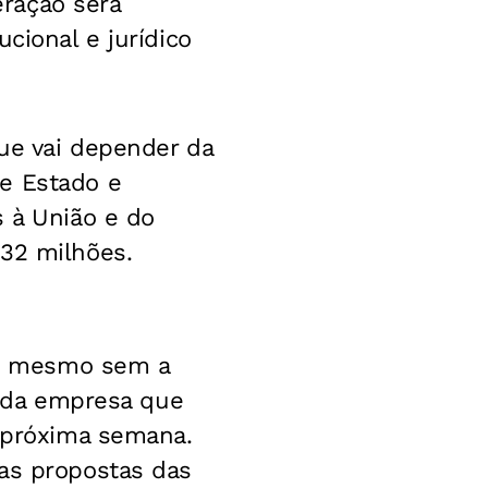
ração será
cional e jurídico
que vai depender da
re Estado e
s à União e do
 32 milhões.
e, mesmo sem a
o da empresa que
a próxima semana.
 as propostas das