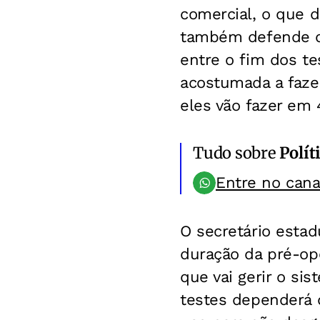
comercial, o que 
também defende qu
entre o fim dos te
acostumada a fazer
eles vão fazer em 
Tudo sobre
Polít
Entre no can
O secretário estad
duração da pré-op
que vai gerir o si
testes dependerá 