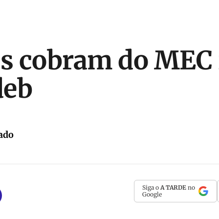
os cobram do MEC 
deb
ado
Siga o
A TARDE
no
Google