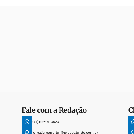
Fale com a Redação
C
(71) 99601-0020
jornalismoportal@grupoatarde.com.br