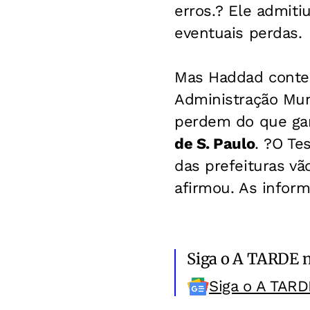
erros.? Ele admit
eventuais perdas.
Mas Haddad contes
Administração Mun
perdem do que ga
de S. Paulo
. ?O T
das prefeituras v
afirmou. As infor
Siga o A TARDE 
Siga o A TARD