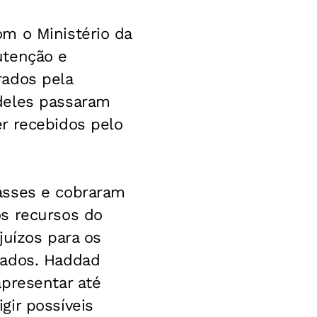
m o Ministério da
utenção e
rados pela
deles passaram
r recebidos pelo
asses e cobraram
os recursos do
juízos para os
tados. Haddad
apresentar até
gir possíveis