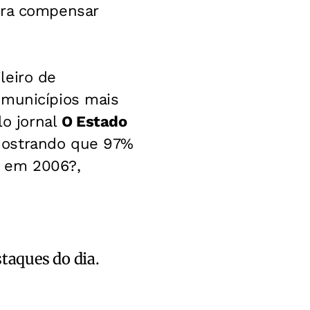
ara compensar
leiro de
 municípios mais
o jornal
O Estado
mostrando que 97%
m em 2006?,
staques do dia.