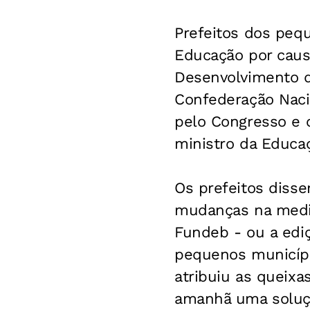
Prefeitos dos peq
Educação por caus
Desenvolvimento d
Confederação Naci
pelo Congresso e 
ministro da Educa
Os prefeitos diss
mudanças na medid
Fundeb - ou a ediç
pequenos municípi
atribuiu as queix
amanhã uma soluçã