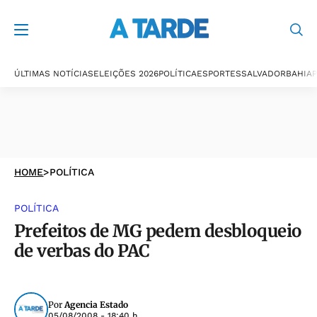
ÚLTIMAS NOTÍCIAS
ELEIÇÕES 2026
POLÍTICA
ESPORTES
SALVADOR
BAHIA
P
HOME
>
POLÍTICA
POLÍTICA
Prefeitos de MG pedem desbloqueio
de verbas do PAC
Por
Agencia Estado
05/08/2008 - 18:40 h