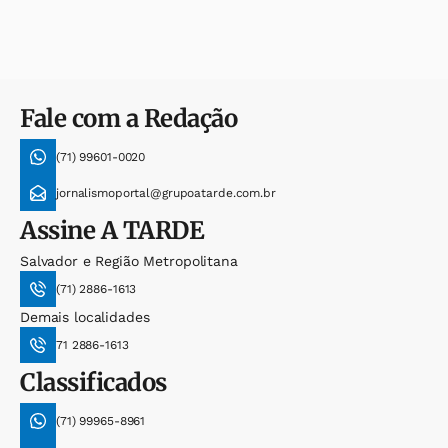
Fale com a Redação
(71) 99601-0020
jornalismoportal@grupoatarde.com.br
Assine
A TARDE
Salvador e Região Metropolitana
(71) 2886-1613
Demais localidades
71 2886-1613
Classificados
(71) 99965-8961