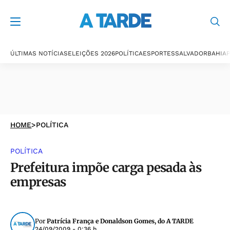
ÚLTIMAS NOTÍCIAS
ELEIÇÕES 2026
POLÍTICA
ESPORTES
SALVADOR
BAHIA
P
HOME
>
POLÍTICA
POLÍTICA
Prefeitura impõe carga pesada às
empresas
Por
Patrícia França e Donaldson Gomes, do A TARDE
24/09/2009 - 0:36 h