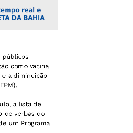
 públicos
ação como vacina
s e a diminuição
(FPM).
lo, a lista de
o de verbas do
o de um Programa