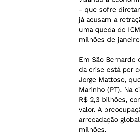
- que sofre diret
já acusam a retra
uma queda do ICMS
milhões de janeiro
Em São Bernardo d
da crise está por 
Jorge Mattoso, que
Marinho (PT). Na 
R$ 2,3 bilhões, c
valor. A preocupaç
arrecadação global
milhões.