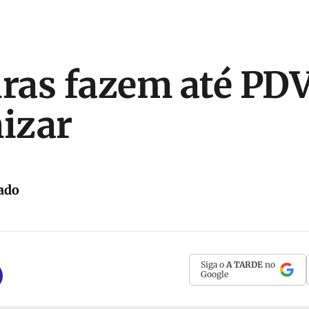
uras fazem até PD
izar
ado
Siga o
A TARDE
no
Google