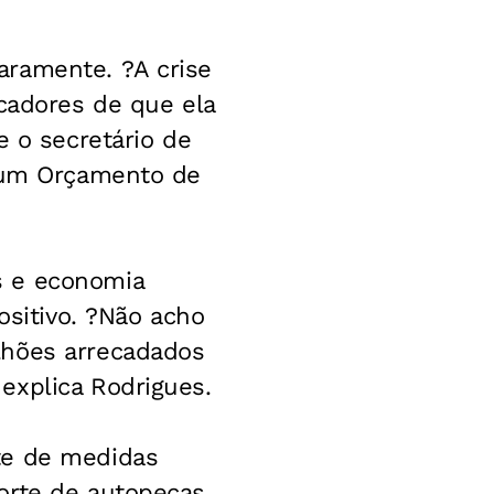
aramente. ?A crise
icadores de que ela
e o secretário de
e um Orçamento de
s e economia
ositivo. ?Não acho
lhões arrecadados
explica Rodrigues.
te de medidas
orte de autopeças