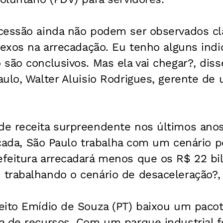
cessão ainda não podem ser observados cl
lexos na arrecadação. Eu tenho alguns ind
são conclusivos. Mas ela vai chegar?, diss
aulo, Walter Aluisio Rodrigues, gerente d
e receita surpreendente nos últimos ano
ficada, São Paulo trabalha com um cenário p
feitura arrecadará menos que os R$ 22 bi
trabalhando o cenário de desaceleração?, 
eito Emídio de Souza (PT) baixou um paco
a de recursos. Com um parque industrial f