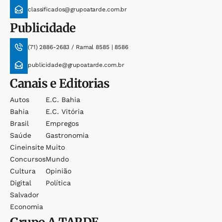
classificados@grupoatarde.com.br
Publicidade
(71) 2886-2683 / Ramal 8585 | 8586
publicidade@grupoatarde.com.br
Canais e Editorias
Autos
E.c. Bahia
Bahia
E.c. Vitória
Brasil
Empregos
Saúde
Gastronomia
Cineinsite
Muito
Concursos
Mundo
Cultura
Opinião
Digital
Política
Salvador
Economia