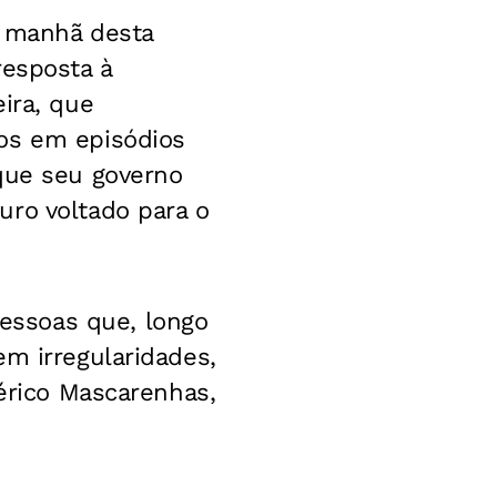
a manhã desta
resposta à
ira, que
dos em episódios
 que seu governo
uro voltado para o
essoas que, longo
em irregularidades,
bérico Mascarenhas,