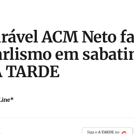
urável ACM Neto fa
arlismo em sabati
A TARDE
Line*
Siga o
A TARDE
no