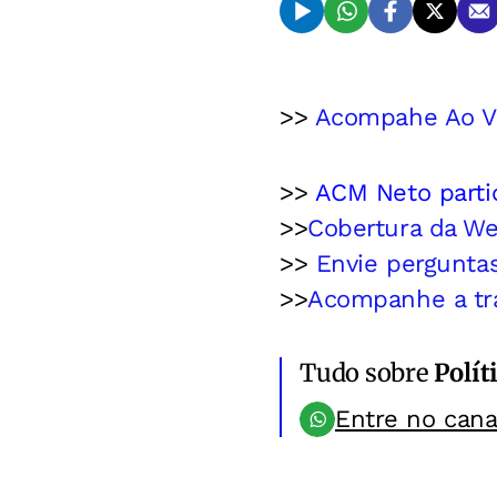
>>
Acompahe Ao V
>>
ACM Neto partic
>>
Cobertura da We
>>
Envie pergunta
>>
Acompanhe a tr
Tudo sobre
Polít
Entre no can