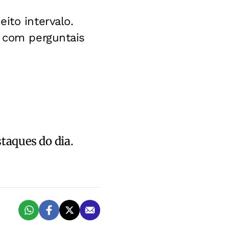
ito intervalo.
s com perguntais
staques do dia.