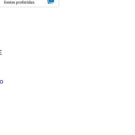
fontes preferidas
E
o