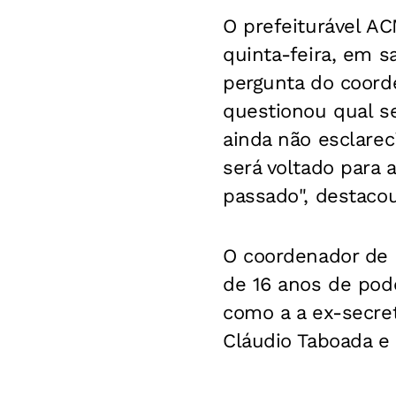
O prefeiturável A
quinta-feira, em s
pergunta do coorde
questionou qual s
ainda não esclare
será voltado para
passado", destacou
O coordenador de
de 16 anos de pode
como a a ex-secret
Cláudio Taboada e 