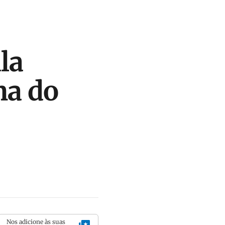
la
na do
Nos adicione às suas