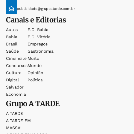
publicidade@grupoatarde.com.br
Canais e Editorias
Autos
E.c. Bahia
Bahia
E.c. Vitória
Brasil
Empregos
Saúde
Gastronomia
Cineinsite
Muito
Concursos
Mundo
Cultura
Opinião
Digital
Política
Salvador
Economia
Grupo
A TARDE
A TARDE
A TARDE FM
MASSA!