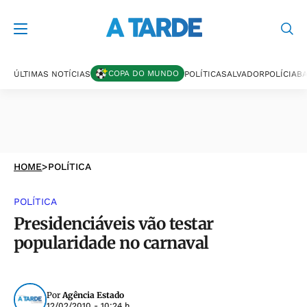
COPA DO MUNDO
ÚLTIMAS NOTÍCIAS
POLÍTICA
SALVADOR
POLÍCIA
BA
HOME
>
POLÍTICA
POLÍTICA
Presidenciáveis vão testar
popularidade no carnaval
Por
Agência Estado
12/02/2010 - 10:24 h