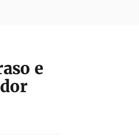
raso e
ador