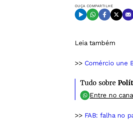
OUÇA
COMPARTILHE
Leia também
>>
Comércio une Br
Tudo sobre
Polít
Entre no can
>>
FAB: falha no p