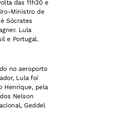
volta das 11h30 e
ro-Ministro de
sé Sócrates
agner. Lu
la
il e Portugal.
do no aeroporto
dor, Lula foi
o Henrique, pela
ados Nelson
acional, Geddel