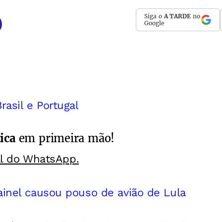
Siga o
A TARDE
no
Google
asil e Portugal
ica
em primeira mão!
al do WhatsApp.
ainel causou pouso de avião de Lula