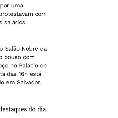
 por uma
 protestavam com
 salários
o Salão Nobre da
s o pouso com
oço no Palácio de
ta das 16h está
do em Salvador.
destaques do dia.