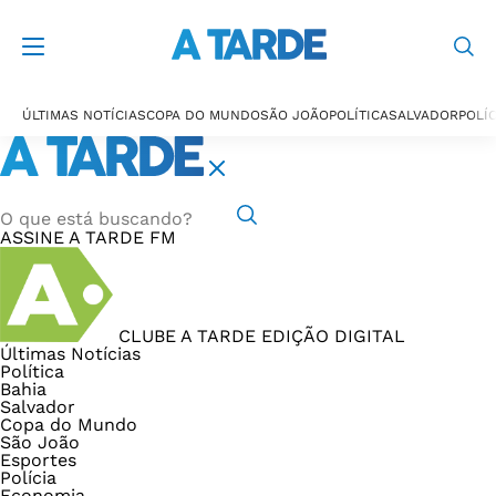
ÚLTIMAS NOTÍCIAS
COPA DO MUNDO
SÃO JOÃO
POLÍTICA
SALVADOR
POLÍC
ASSINE
A TARDE FM
CLUBE A TARDE
EDIÇÃO DIGITAL
Últimas Notícias
Política
Bahia
Salvador
Copa do Mundo
São João
Esportes
Polícia
Economia