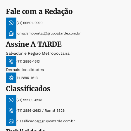
Fale com a Redação
(71) 99601-0020
jornalismoportal@grupoatarde.com.br
Assine
A TARDE
Salvador e Região Metropolitana
(71) 2886-1613
Demais localidades
71 2886-1613
Classificados
(71) 99965-8961
(71) 2886-2683 / Ramal 8526
classificados@grupoatarde.com.br