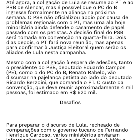
Até agora, a coligação de Lula se resume ao PT e ao
PRB de Alencar, mas é possível que o PC do B
ingresse formalmente na aliança na próxima
semana. O PSB não oficializou apoio por causa de
problemas regionais com o PT, mas uma ala hoje
minoritária ainda defende o casamento de papel
passado com os petistas. A decisão final do PSB
será tomada em convenção na quarta-feira. Dois
dias depois, o PT fará nova reunião, mas apenas
para confirmar à Justiça Eleitoral quem serão os
aliados de Lula nesta campanha.
Mesmo com a coligação à espera de adesões, tanto
o presidente do PSB, deputado Eduardo Campos
(PE), como o do PC do B, Renato Rabelo, vão
discursar na pajelança petista ao lado do deputado
Ricardo Berzoini, que comanda o PT. O custo da
convenção, que deve reunir aproximadamente 4 mil
pessoas, foi estimado em R$ 620 mil.
Desafios
Para preparar o discurso de Lula, recheado de
comparações com o governo tucano de Fernando
Henrique Cardoso, vários ministérios enviaram
informações para o Palácio do Planalto. A idéia é