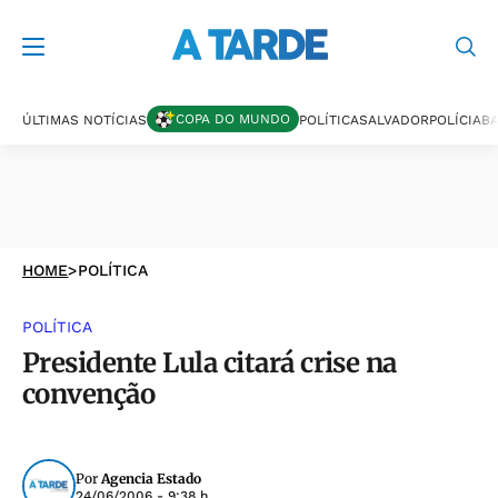
COPA DO MUNDO
ÚLTIMAS NOTÍCIAS
POLÍTICA
SALVADOR
POLÍCIA
BA
HOME
>
POLÍTICA
POLÍTICA
Presidente Lula citará crise na
convenção
Por
Agencia Estado
24/06/2006 - 9:38 h