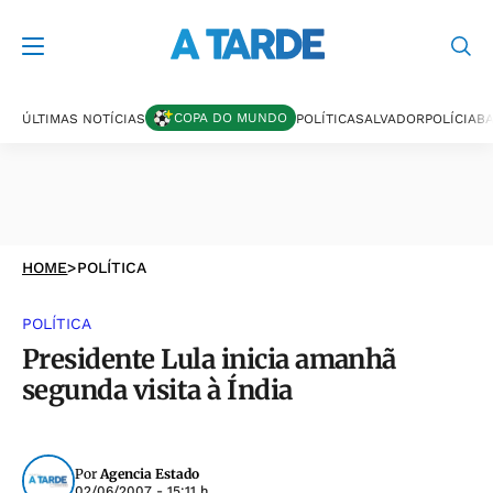
COPA DO MUNDO
ÚLTIMAS NOTÍCIAS
POLÍTICA
SALVADOR
POLÍCIA
BA
HOME
>
POLÍTICA
POLÍTICA
Presidente Lula inicia amanhã
segunda visita à Índia
Por
Agencia Estado
02/06/2007 - 15:11 h