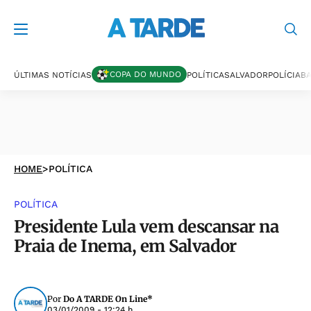
COPA DO MUNDO
ÚLTIMAS NOTÍCIAS
POLÍTICA
SALVADOR
POLÍCIA
BA
HOME
>
POLÍTICA
POLÍTICA
Presidente Lula vem descansar na
Praia de Inema, em Salvador
Por
Do A TARDE On Line*
03/01/2009 - 12:24 h