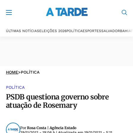
ÚLTIMAS NOTÍCIAS
ELEIÇÕES 2026
POLÍTICA
ESPORTES
SALVADOR
BAHIA
P
HOME
>
POLÍTICA
POLÍTICA
PSDB questiona governo sobre
atuação de Rosemary
Por
Rosa Costa | Agência Estado
29/11/2012 - 19:06 h
| Atualizada em
19/11/2021 - 5:11