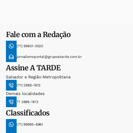
Fale com a Redação
(71) 99601-0020
jornalismoportal@grupoatarde.com.br
Assine
A TARDE
Salvador e Região Metropolitana
(71) 2886-1613
Demais localidades
71 2886-1613
Classificados
(71) 99965-8961