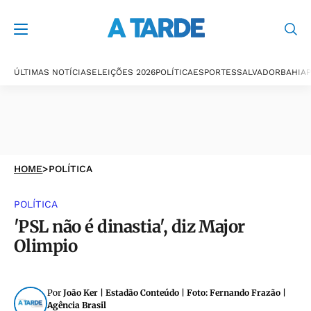
ÚLTIMAS NOTÍCIAS
ELEIÇÕES 2026
POLÍTICA
ESPORTES
SALVADOR
BAHIA
P
HOME
>
POLÍTICA
POLÍTICA
'PSL não é dinastia', diz Major
Olimpio
Por
João Ker | Estadão Conteúdo | Foto: Fernando Frazão |
Agência Brasil