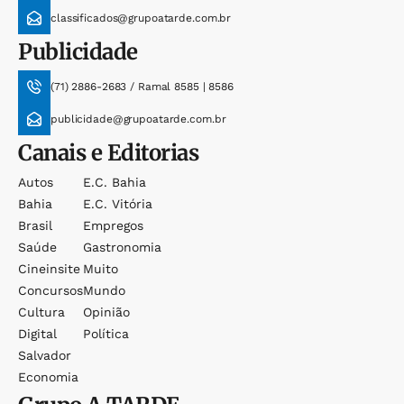
classificados@grupoatarde.com.br
Publicidade
(71) 2886-2683 / Ramal 8585 | 8586
publicidade@grupoatarde.com.br
Canais e Editorias
Autos
E.c. Bahia
Bahia
E.c. Vitória
Brasil
Empregos
Saúde
Gastronomia
Cineinsite
Muito
Concursos
Mundo
Cultura
Opinião
Digital
Política
Salvador
Economia