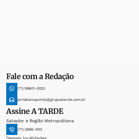
Fale com a Redação
(71) 99601-0020
jornalismoportal@grupoatarde.com.br
Assine
A TARDE
Salvador e Região Metropolitana
(71) 2886-1613
Demais localidades