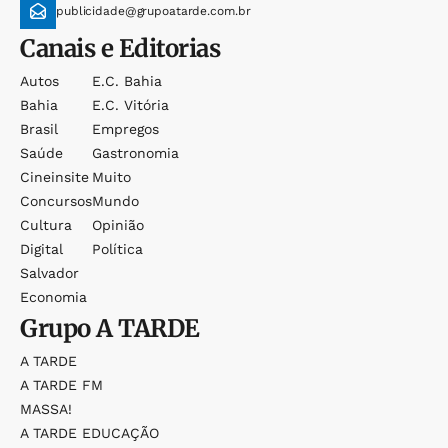
publicidade@grupoatarde.com.br
Canais e Editorias
Autos
E.c. Bahia
Bahia
E.c. Vitória
Brasil
Empregos
Saúde
Gastronomia
Cineinsite
Muito
Concursos
Mundo
Cultura
Opinião
Digital
Política
Salvador
Economia
Grupo
A TARDE
A TARDE
A TARDE FM
MASSA!
A TARDE EDUCAÇÃO