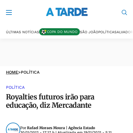
COPA DO MUNDO
ÚLTIMAS NOTÍCIAS
SÃO JOÃO
POLÍTICA
SALVADOR
HOME
>
POLÍTICA
POLÍTICA
Royalties futuros irão para
educação, diz Mercadante
Por
Rafael Moraes Moura | Agência Estado
30/11/2012 - 17:17 h
| Atualizada em
19/11/2021 - 5:11