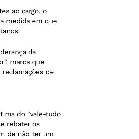
es ao cargo, o
na medida em que
tanos.
liderança da
or", marca que
as reclamações de
tima do "vale-tudo
de rebater os
am de não ter um