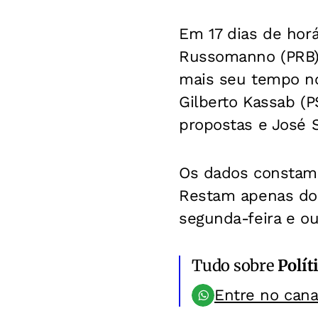
Em 17 dias de horá
Russomanno (PRB),
mais seu tempo no 
Gilberto Kassab (
propostas e José S
Os dados constam 
Restam apenas doi
segunda-feira e out
Tudo sobre
Polít
Entre no can