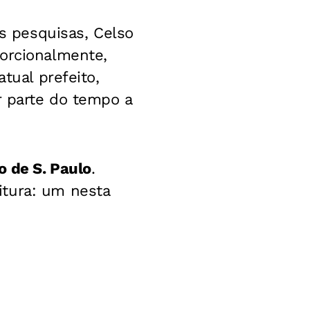
as pesquisas, Celso
porcionalmente,
tual prefeito,
r parte do tempo a
o de S. Paulo
.
itura: um nesta