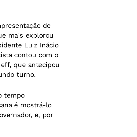
apresentação de
que mais explorou
idente Luiz Inácio
etista contou com o
seff, que antecipou
undo turno.
do tempo
cana é mostrá-lo
overnador, e, por