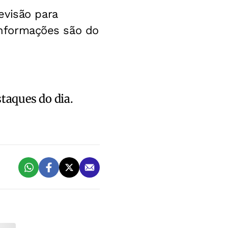
evisão para
nformações são do
staques do dia.