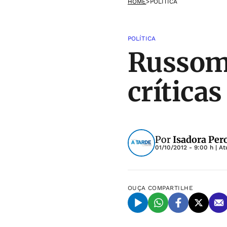
HOME
>
POLÍTICA
POLÍTICA
Russom
crítica
Por
Isadora Per
01/10/2012 - 9:00 h
| At
OUÇA
COMPARTILHE