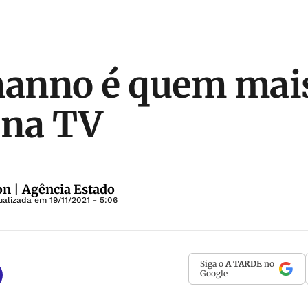
anno é quem mais
s na TV
on | Agência Estado
ualizada em
19/11/2021 - 5:06
Siga o
A TARDE
no
Google