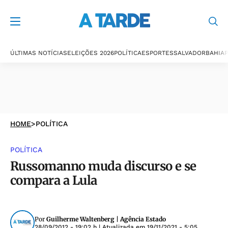
ÚLTIMAS NOTÍCIAS
ELEIÇÕES 2026
POLÍTICA
ESPORTES
SALVADOR
BAHIA
P
HOME
>
POLÍTICA
POLÍTICA
Russomanno muda discurso e se
compara a Lula
Por
Guilherme Waltenberg | Agência Estado
28/09/2012 - 19:02 h
| Atualizada em
19/11/2021 - 5:05