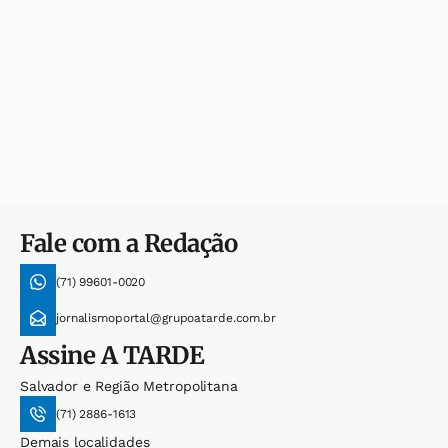
Fale com a Redação
(71) 99601-0020
jornalismoportal@grupoatarde.com.br
Assine
A TARDE
Salvador e Região Metropolitana
(71) 2886-1613
Demais localidades