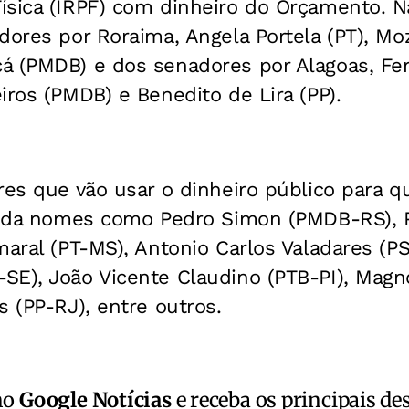
ísica (IRPF) com dinheiro do Orçamento. 
dores por Roraima, Angela Portela (PT), Moz
á (PMDB) e dos senadores por Alagoas, Fe
iros (PMDB) e Benedito de Lira (PP).
res que vão usar o dinheiro público para q
ainda nomes como Pedro Simon (PMDB-RS), 
maral (PT-MS), Antonio Carlos Valadares (P
SE), João Vicente Claudino (PTB-PI), Magn
s (PP-RJ), entre outros.
no
Google Notícias
e receba os principais de