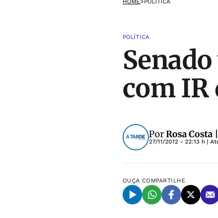
HOME
>
POLÍTICA
POLÍTICA
Senado 
com IR 
Por
Rosa Costa 
27/11/2012 - 22:13 h
| At
OUÇA
COMPARTILHE