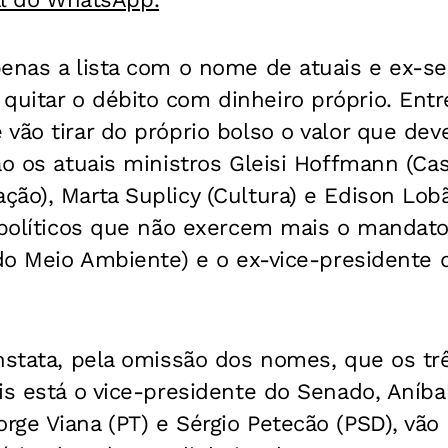
penas a lista com o nome de atuais e ex-s
uitar o débito com dinheiro próprio. Entr
vão tirar do próprio bolso o valor que dev
o os atuais ministros Gleisi Hoffmann (Casa 
ão), Marta Suplicy (Cultura) e Edison Lob
s políticos que não exercem mais o mandat
 do Meio Ambiente) e o ex-vice-presidente
onstata, pela omissão dos nomes, que os t
is está o vice-presidente do Senado, Aníbal
ge Viana (PT) e Sérgio Petecão (PSD), vão