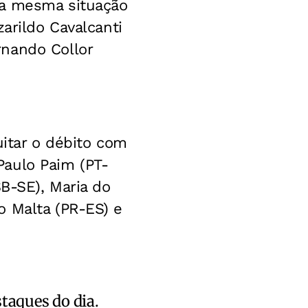
Na mesma situação
arildo Cavalcanti
rnando Collor
uitar o débito com
Paulo Paim (PT-
SB-SE), Maria do
o Malta (PR-ES) e
staques do dia.