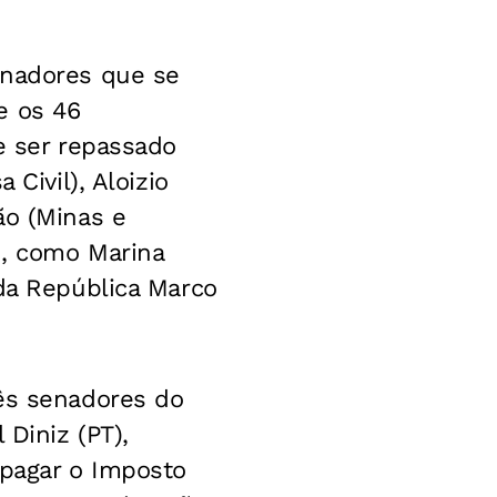
enadores que se
e os 46
e ser repassado
Civil), Aloizio
ão (Minas e
o, como Marina
 da República Marco
rês senadores do
 Diniz (PT),
 pagar o Imposto