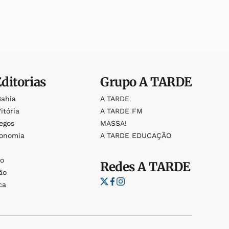
Editorias
Grupo
A TARDE
Bahia
A TARDE
itória
A TARDE FM
egos
MASSA!
ronomia
A TARDE EDUCAÇÃO
o
o
Redes
A TARDE
ão
ca