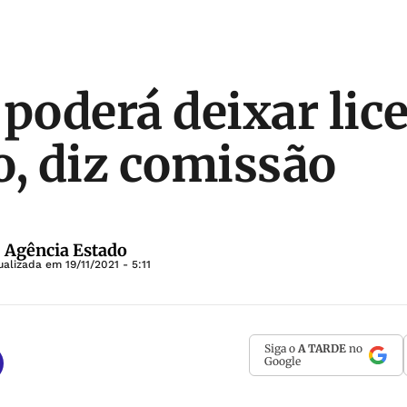
 poderá deixar lic
o, diz comissão
| Agência Estado
ualizada em
19/11/2021 - 5:11
Siga o
A TARDE
no
Google