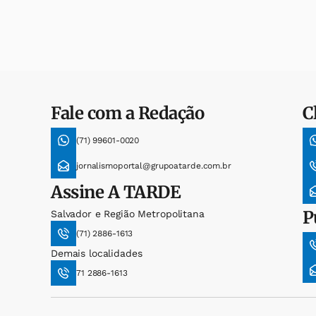
Fale com a Redação
C
(71) 99601-0020
jornalismoportal@grupoatarde.com.br
Assine
A TARDE
P
Salvador e Região Metropolitana
(71) 2886-1613
Demais localidades
71 2886-1613