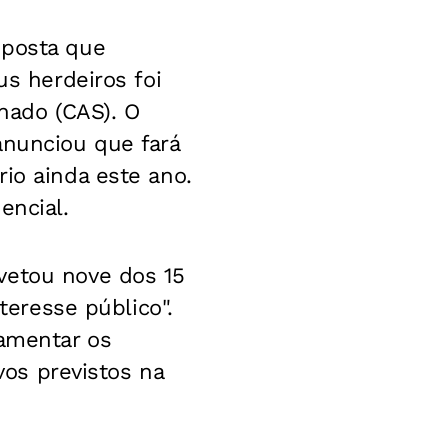
oposta que
us herdeiros foi
nado (CAS). O
anunciou que fará
io ainda este ano.
encial.
vetou nove dos 15
teresse público".
lamentar os
vos previstos na