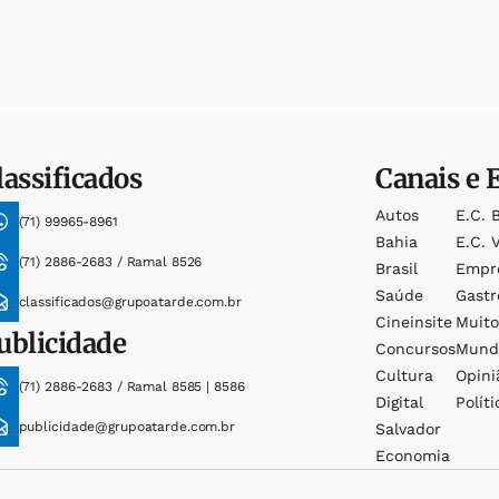
lassificados
Canais e 
Autos
E.c. 
(71) 99965-8961
Bahia
E.c. V
(71) 2886-2683 / Ramal 8526
Brasil
Empr
Saúde
Gast
classificados@grupoatarde.com.br
Cineinsite
Muit
ublicidade
Concursos
Mund
Cultura
Opini
(71) 2886-2683 / Ramal 8585 | 8586
Digital
Políti
publicidade@grupoatarde.com.br
Salvador
Economia