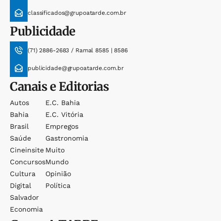
classificados@grupoatarde.com.br
Publicidade
(71) 2886-2683 / Ramal 8585 | 8586
publicidade@grupoatarde.com.br
Canais e Editorias
Autos
E.c. Bahia
Bahia
E.c. Vitória
Brasil
Empregos
Saúde
Gastronomia
Cineinsite
Muito
Concursos
Mundo
Cultura
Opinião
Digital
Política
Salvador
Economia