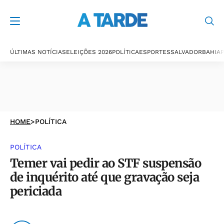
ÚLTIMAS NOTÍCIAS
ELEIÇÕES 2026
POLÍTICA
ESPORTES
SALVADOR
BAHIA
P
HOME
>
POLÍTICA
POLÍTICA
Temer vai pedir ao STF suspensão
de inquérito até que gravação seja
periciada