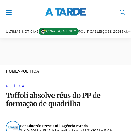
COPA DO MUNDO
ÚLTIMAS NOTÍCIAS
POLÍTICA
ELEIÇÕES 2026
SALV
HOME
>
POLÍTICA
POLÍTICA
Toffoli absolve réus do PP de
formação de quadrilha
Por
Eduardo Bresciani | Agência Estado
01/10/2012 - 15:12 h
| Atualizada em
19/11/2021 - 5:06