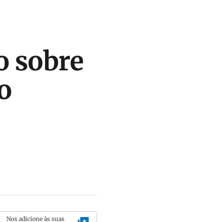
o sobre
o
Nos adicione às suas