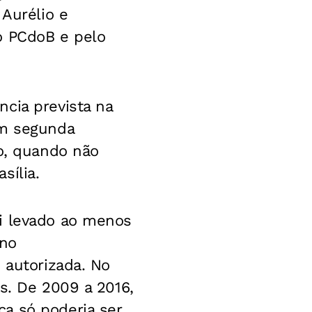
 Aurélio e
o PCdoB e pelo
cia prevista na
em segunda
do, quando não
sília.
oi levado ao menos
 no
 autorizada. No
s. De 2009 a 2016,
a só poderia ser