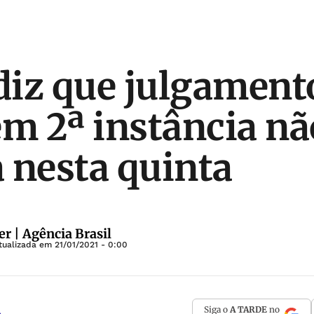
 diz que julgament
em 2ª instância nã
 nesta quinta
r | Agência Brasil
tualizada em
21/01/2021 - 0:00
Siga o
A TARDE
no