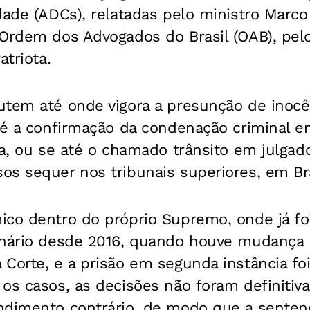
dade (ADCs), relatadas pelo ministro Marco
 Ordem dos Advogados do Brasil (OAB), pel
atriota.
tem até onde vigora a presunção de inocên
até a confirmação da condenação criminal 
ça, ou se até o chamado trânsito em julga
s sequer nos tribunais superiores, em Bra
ico dentro do próprio Supremo, onde já f
enário desde 2016, quando houve mudança
Corte, e a prisão em segunda instância foi
os casos, as decisões não foram definitiva
ndimento contrário, de modo que a sentenç