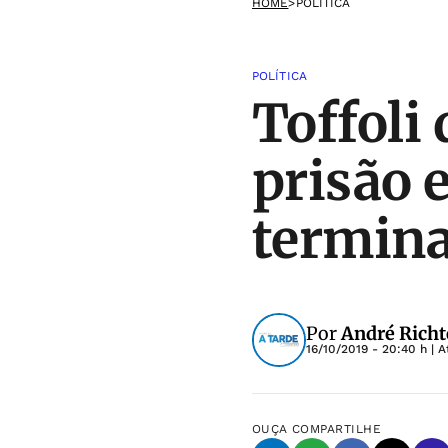
HOME
>
POLÍTICA
POLÍTICA
Toffoli
prisão 
termina
Por
André Richte
16/10/2019 - 20:40 h
| A
OUÇA
COMPARTILHE