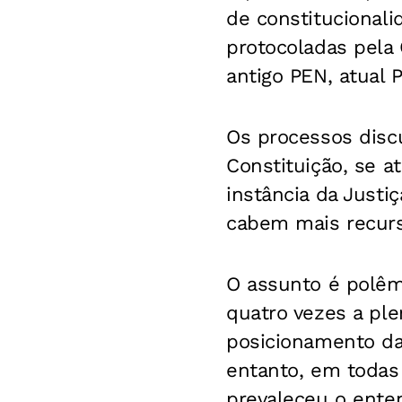
de constitucionali
protocoladas pela
antigo PEN, atual P
Os processos discu
Constituição, se 
instância da Justi
cabem mais recurso
O assunto é polêm
quatro vezes a pl
posicionamento da 
entanto, em todas 
prevaleceu o ente