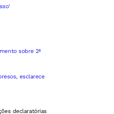
sso'
amento sobre 2ª
presos, esclarece
ações declaratórias