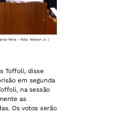
ta-feira - Foto: Nelson Jr. |
 Toffoli, disse
 prisão em segunda
ffoli, na sessão
omente as
as. Os votos serão