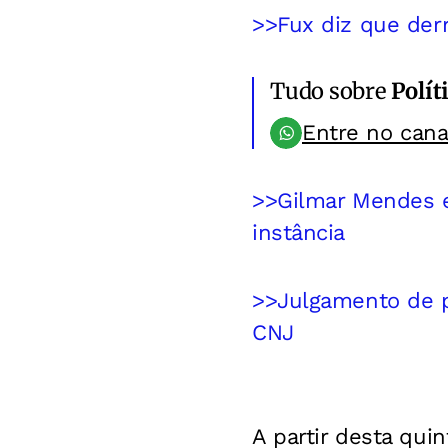
>>Fux diz que derr
Tudo sobre
Polít
Entre no can
>>Gilmar Mendes e
instância
>>Julgamento de pr
CNJ
A partir desta quin