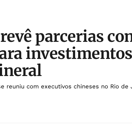
evê parcerias co
ara investimentos
ineral
se reuniu com executivos chineses no Rio de 