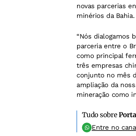
novas parcerias en
minérios da Bahia.
“Nós dialogamos b
parceria entre o B
como principal fe
três empresas ch
conjunto no mês d
ampliação da nossa
mineração como in
Tudo sobre
Port
Entre no can