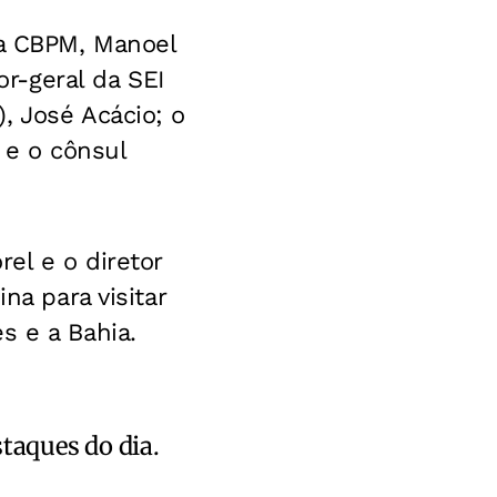
da CBPM, Manoel
or-geral da SEI
, José Acácio; o
 e o cônsul
el e o diretor
na para visitar
s e a Bahia.
staques do dia.