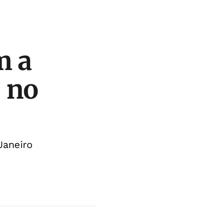
m a
 no
Janeiro