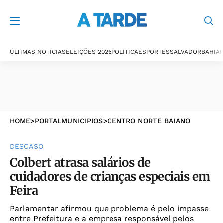
ÚLTIMAS NOTÍCIAS
ELEIÇÕES 2026
POLÍTICA
ESPORTES
SALVADOR
BAHIA
P
HOME
>
PORTALMUNICIPIOS
>
CENTRO NORTE BAIANO
DESCASO
Colbert atrasa salários de
cuidadores de crianças especiais em
Feira
Parlamentar afirmou que problema é pelo impasse
entre Prefeitura e a empresa responsável pelos