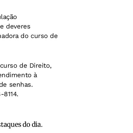
ulação
 e deveres
nadora do curso de
curso de Direito,
tendimento à
de senhas.
-8114.
staques do dia.