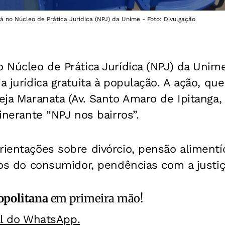
 no Núcleo de Prática Jurídica (NPJ) da Unime - Foto: Divulgação
o Núcleo de Prática Jurídica (NPJ) da Unim
ia jurídica gratuita à população. A ação, qu
reja Maranata (Av. Santo Amaro de Ipitanga, 
tinerante “NPJ nos bairros”.
rientações sobre divórcio, pensão alimentí
itos do consumidor, pendências com a justiç
opolitana
em primeira mão!
al do WhatsApp.