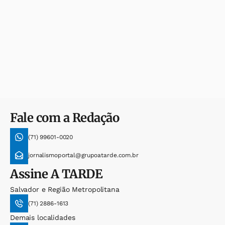
Fale com a Redação
(71) 99601-0020
jornalismoportal@grupoatarde.com.br
Assine
A TARDE
Salvador e Região Metropolitana
(71) 2886-1613
Demais localidades