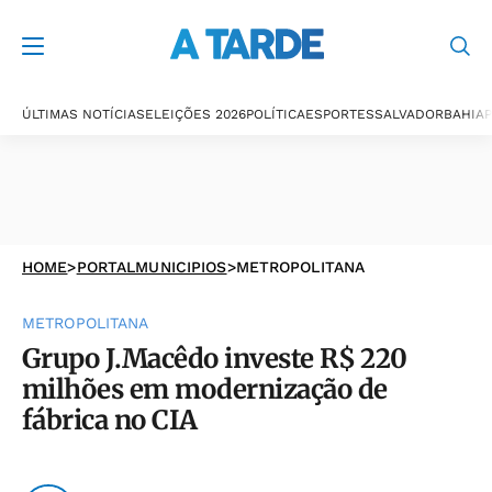
ÚLTIMAS NOTÍCIAS
ELEIÇÕES 2026
POLÍTICA
ESPORTES
SALVADOR
BAHIA
P
HOME
>
PORTALMUNICIPIOS
>
METROPOLITANA
METROPOLITANA
Grupo J.Macêdo investe R$ 220
milhões em modernização de
fábrica no CIA