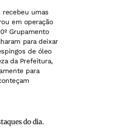
a, recebeu umas
ntrou em operação
 10º Grupamento
lharam para deixar
espingos de óleo
a da Prefeitura,
samente para
aconteçam
staques do dia.