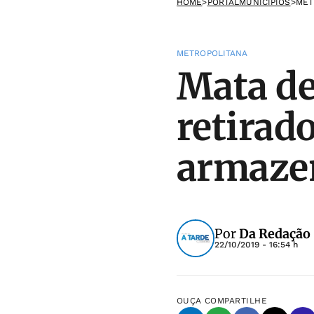
HOME
>
PORTALMUNICIPIOS
>
MET
METROPOLITANA
Mata de
retirad
armaze
Por
Da Redação
22/10/2019 - 16:54 h
OUÇA
COMPARTILHE