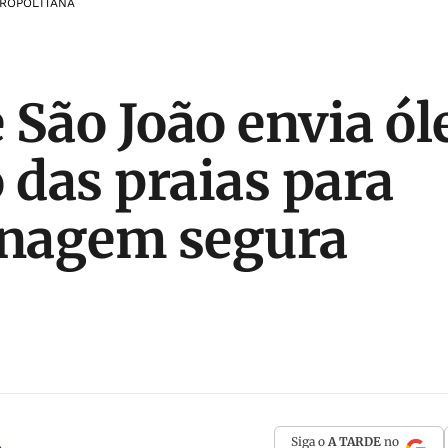
ROPOLITANA
 São João envia ól
o das praias para
nagem segura
Siga o
A TARDE
no