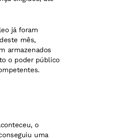
leo já foram
 deste mês,
vam armazenados
to o poder público
competentes.
aconteceu, o
 conseguiu uma