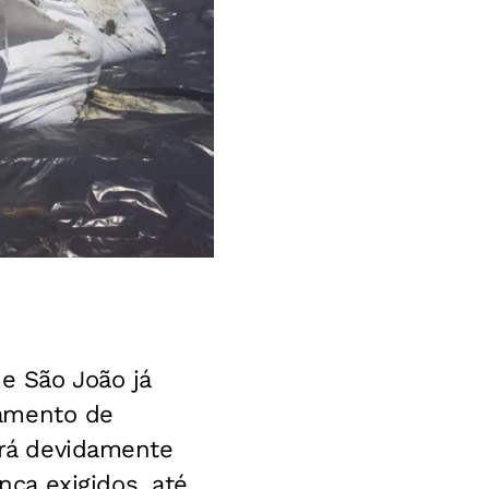
e São João já
tamento de
cará devidamente
ça exigidos, até