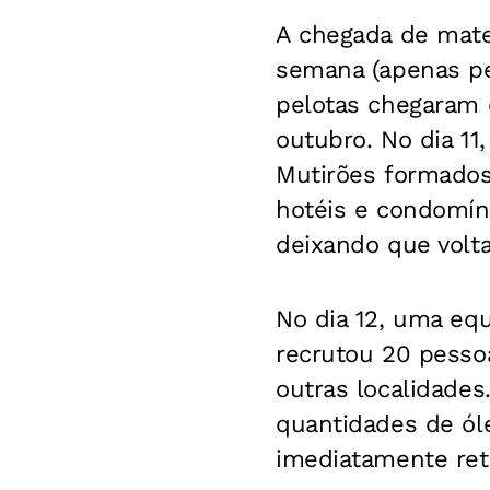
A chegada de mater
semana (apenas pe
pelotas chegaram 
outubro. No dia 11
Mutirões formados 
hotéis e condomíni
deixando que volt
No dia 12, uma eq
recrutou 20 pessoa
outras localidades
quantidades de ól
imediatamente reti