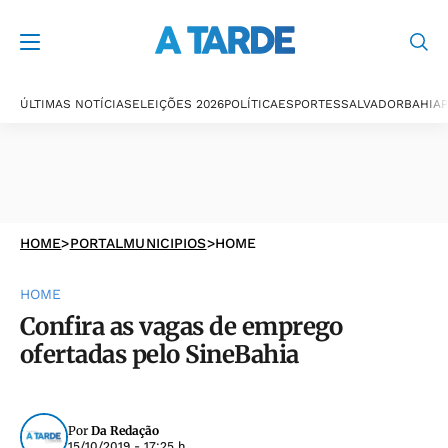
ÚLTIMAS NOTÍCIAS
ELEIÇÕES 2026
POLÍTICA
ESPORTES
SALVADOR
BAHIA
P
HOME
>
PORTALMUNICIPIOS
>
HOME
HOME
Confira as vagas de emprego
ofertadas pelo SineBahia
Por
Da Redação
15/10/2019 - 17:25 h