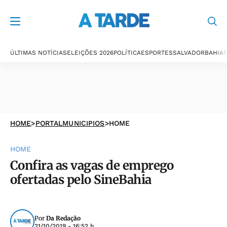
ÚLTIMAS NOTÍCIAS
ELEIÇÕES 2026
POLÍTICA
ESPORTES
SALVADOR
BAHIA
P
HOME
>
PORTALMUNICIPIOS
>
HOME
HOME
Confira as vagas de emprego
ofertadas pelo SineBahia
Por
Da Redação
21/10/2019 - 16:52 h