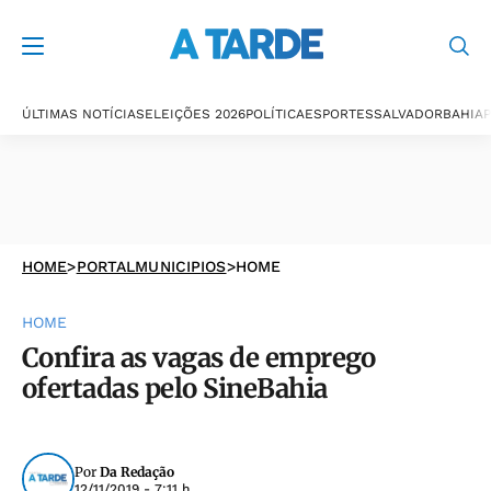
ÚLTIMAS NOTÍCIAS
ELEIÇÕES 2026
POLÍTICA
ESPORTES
SALVADOR
BAHIA
P
HOME
>
PORTALMUNICIPIOS
>
HOME
HOME
Confira as vagas de emprego
ofertadas pelo SineBahia
Por
Da Redação
12/11/2019 - 7:11 h