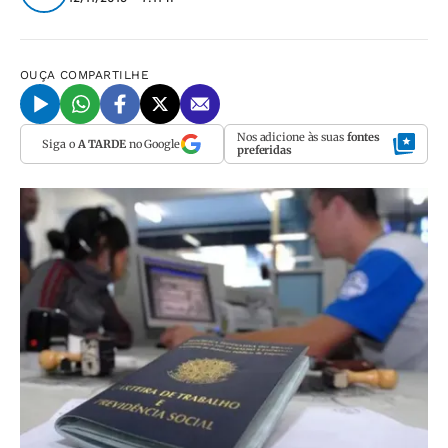
OUÇA
COMPARTILHE
Nos adicione às suas
fontes
Siga o
A TARDE
no Google
preferidas