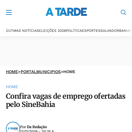
ÚLTIMAS NOTÍCIAS
ELEIÇÕES 2026
POLÍTICA
ESPORTES
SALVADOR
BAHIA
P
HOME
>
PORTALMUNICIPIOS
>
HOME
HOME
Confira vagas de emprego ofertadas
pelo SineBahia
Por
Da Redação
12/11/2019 - 20:15 h