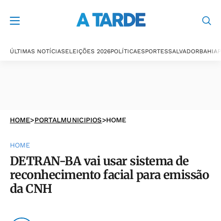
ÚLTIMAS NOTÍCIAS
ELEIÇÕES 2026
POLÍTICA
ESPORTES
SALVADOR
BAHIA
P
HOME
>
PORTALMUNICIPIOS
>
HOME
HOME
DETRAN-BA vai usar sistema de
reconhecimento facial para emissão
da CNH