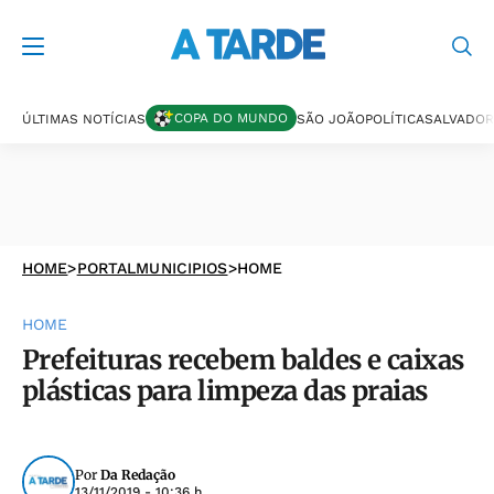
COPA DO MUNDO
ÚLTIMAS NOTÍCIAS
SÃO JOÃO
POLÍTICA
SALVADOR
HOME
>
PORTALMUNICIPIOS
>
HOME
HOME
Prefeituras recebem baldes e caixas
plásticas para limpeza das praias
Por
Da Redação
13/11/2019 - 10:36 h