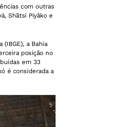
iências com outras
á, Shãtsi Piyâko e
a (IBGE), a Bahia
erceira posição no
ibuídas em 33
xó é considerada a