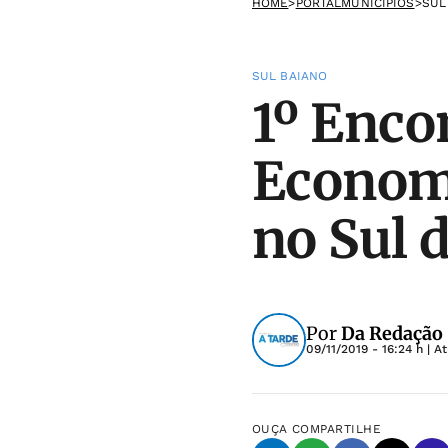
HOME
>
PORTALMUNICIPIOS
>
SUL
SUL BAIANO
1º Enco
Economi
no Sul 
Por
Da Redação
09/11/2019 - 16:24 h
| A
OUÇA
COMPARTILHE