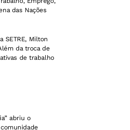
Trabalho, Emprego,
gena das Nações
a SETRE, Milton
“Além da troca de
ativas de trabalho
a” abriu o
a comunidade