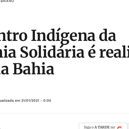
 BAIANO
ntro Indígena da
a Solidária é real
da Bahia
tualizada em
21/01/2021 - 0:00
Siga o
A TARDE
no