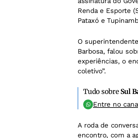
assinatura do Gove
Renda e Esporte (
Pataxó e Tupinamb
O superintendente
Barbosa, falou sob
experiências, o en
coletivo”.
Tudo sobre
Sul B
Entre no can
A roda de conversa
encontro, com a a