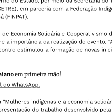
rno do Estado, por meio da Secretaria do 
SETRE), em parceria com a Federação Indí
á (FINPAT).
 de Economia Solidária e Cooperativismo d
re a importância da realização do evento. 
contro estimulou a formação de novas inici
aiano
em primeira mão!
al do WhatsApp.
 “Mulheres indígenas e a economia solidári
presentação do trabalho desenvolvido pel