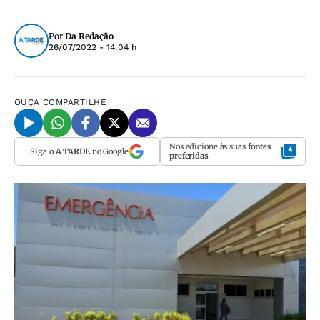
Por
Da Redação
26/07/2022 - 14:04 h
OUÇA
COMPARTILHE
Nos adicione às suas
fontes
Siga o
A TARDE
no Google
preferidas