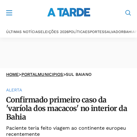
ÚLTIMAS NOTÍCIAS
ELEIÇÕES 2026
POLÍTICA
ESPORTES
SALVADOR
BAHIA
P
HOME
>
PORTALMUNICIPIOS
>
SUL BAIANO
ALERTA
Confirmado primeiro caso da
'varíola dos macacos' no interior da
Bahia
Paciente teria feito viagem ao continente europeu
recentemente