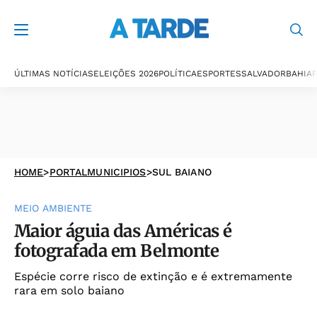
ÚLTIMAS NOTÍCIAS
ELEIÇÕES 2026
POLÍTICA
ESPORTES
SALVADOR
BAHIA
P
HOME
>
PORTALMUNICIPIOS
>
SUL BAIANO
MEIO AMBIENTE
Maior águia das Américas é
fotografada em Belmonte
Espécie corre risco de extinção e é extremamente
rara em solo baiano